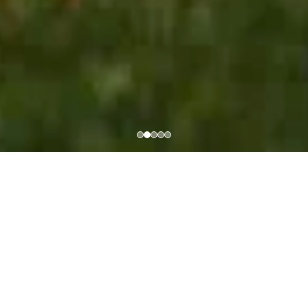
🏠
📝
👶
🩺
📷
🏛
ホーム
くらし・手続き
子育て・教育
健康・福祉
観光・文化
市政
笑顔で育つ 古賀の子