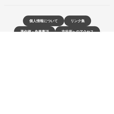
個人情報について
リンク集
著作権・免責事項
市役所へのアクセス
サイトマップ
お問い合わせ・ご意見
〒811-3192 福岡県古賀市駅東1-1-1
電話：092-942-1111（大代表）
市役所開庁時間 9時～16時
（土曜・日曜日、祝日、12月29日～1月3日は休み）
☰