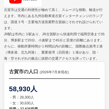
古賀市は交通の利便性が極めて高く、スムーズな移動、輸送が行
えます。市内にある九州自動車道古賀インターチェンジのランプ
は、国道３号・主要地方道筑紫野古賀線にそれぞれ設けられてい
ます。
JR駅は市内に３駅あり、JR古賀駅から快速利用で福岡空港まで35
分、博多駅まで20分、小倉駅まで45分と至便の距離にあります。
さらに、移動所要時間が１時間以内の距離に、国際拠点港湾２港
（博多港、北九州港）、重要港湾（苅田港）１港があり、陸・
海・空それぞれの拠点に抜群の交通アクセスを誇っています。
古賀市の人口
(2026年7月末現在)
58,930人
男：28,300人
女：30,630人
世帯：27,825世帯