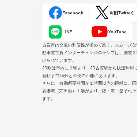
Facebook
X(旧Twitter)
LINE
YouTube
古賀市は交通の利便性が極めて高く、スムーズな
動車道古賀インターチェンジのランプは、国道３
けられています。
JR駅は市内に３駅あり、JR古賀駅から快速利用
倉駅まで45分と至便の距離にあります。
さらに、移動所要時間が１時間以内の距離に、国
要港湾（苅田港）１港があり、陸・海・空それぞ
ます。