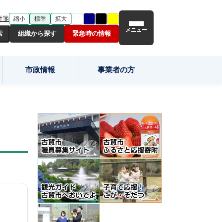
付箋
縮小
標準
拡大
メニュー
組織から探す
緊急時の情報
市政情報
事業者の方