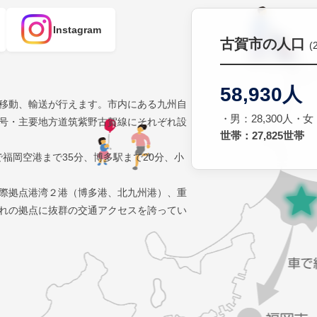
Instagram
古賀市の人口
(
58,930人
移動、輸送が行えます。市内にある九州自
男：28,300人
女：
号・主要地方道筑紫野古賀線にそれぞれ設
世帯：27,825世帯
で福岡空港まで35分、博多駅まで20分、小
際拠点港湾２港（博多港、北九州港）、重
れの拠点に抜群の交通アクセスを誇ってい