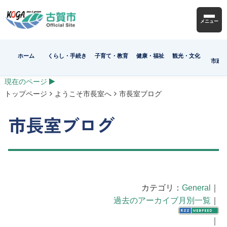
メニュー
ホーム
くらし・手続き
子育て・教育
健康・福祉
観光・文化
市政
現在のページ
トップページ
ようこそ市長室へ
市長室ブログ
市長室ブログ
カテゴリ：
General
｜
過去のアーカイブ月別一覧
｜
｜