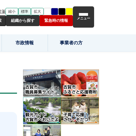
付箋
縮小
標準
拡大
メニュー
組織から探す
緊急時の情報
市政情報
事業者の方