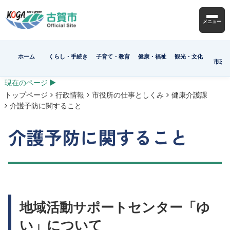
メニュー
ホーム
くらし・手続き
子育て・教育
健康・福祉
観光・文化
市政
現在のページ
トップページ
行政情報
市役所の仕事としくみ
健康介護課
介護予防に関すること
介護予防に関すること
地域活動サポートセンター「ゆ
い」について