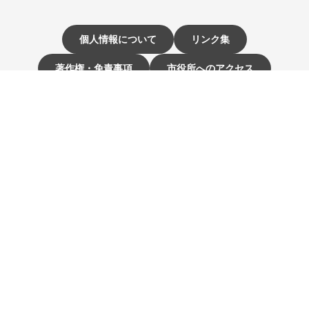
個人情報について
リンク集
著作権・免責事項
市役所へのアクセス
サイトマップ
お問い合わせ・ご意見
〒811-3192 福岡県古賀市駅東1-1-1
電話：092-942-1111（大代表）
市役所開庁時間 9時～16時
（土曜・日曜日、祝日、12月29日～1月3日は休み）
☰