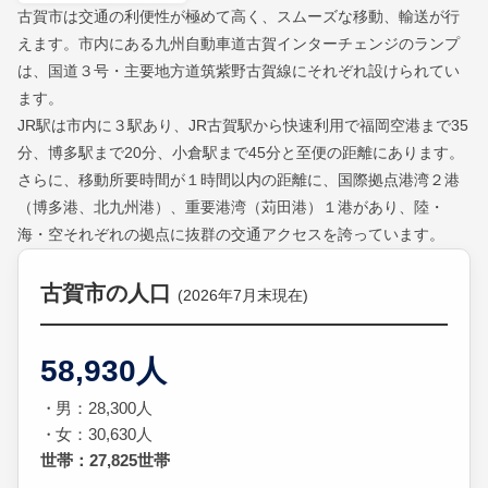
古賀市は交通の利便性が極めて高く、スムーズな移動、輸送が行
えます。市内にある九州自動車道古賀インターチェンジのランプ
は、国道３号・主要地方道筑紫野古賀線にそれぞれ設けられてい
ます。
JR駅は市内に３駅あり、JR古賀駅から快速利用で福岡空港まで35
分、博多駅まで20分、小倉駅まで45分と至便の距離にあります。
さらに、移動所要時間が１時間以内の距離に、国際拠点港湾２港
（博多港、北九州港）、重要港湾（苅田港）１港があり、陸・
海・空それぞれの拠点に抜群の交通アクセスを誇っています。
古賀市の人口
(2026年7月末現在)
58,930人
男：28,300人
女：30,630人
世帯：27,825世帯