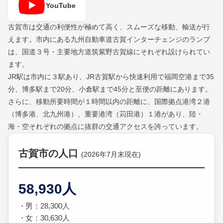
YouTube
古賀市は交通の利便性が極めて高く、スムーズな移動、輸送が行
えます。市内にある九州自動車道古賀インターチェンジのランプ
は、国道３号・主要地方道筑紫野古賀線にそれぞれ設けられてい
ます。
JR駅は市内に３駅あり、JR古賀駅から快速利用で福岡空港まで35
分、博多駅まで20分、小倉駅まで45分と至便の距離にあります。
さらに、移動所要時間が１時間以内の距離に、国際拠点港湾２港
（博多港、北九州港）、重要港湾（苅田港）１港があり、陸・
海・空それぞれの拠点に抜群の交通アクセスを誇っています。
古賀市の人口
(2026年7月末現在)
58,930人
男：28,300人
女：30,630人