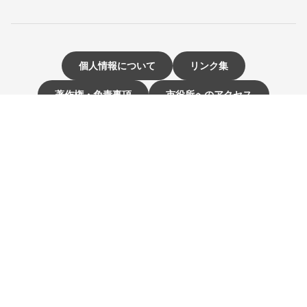
個人情報について
リンク集
著作権・免責事項
市役所へのアクセス
サイトマップ
お問い合わせ・ご意見
〒811-3192 福岡県古賀市駅東1-1-1
電話：092-942-1111（大代表）
市役所開庁時間 9時～16時
（土曜・日曜日、祝日、12月29日～1月3日は休み）