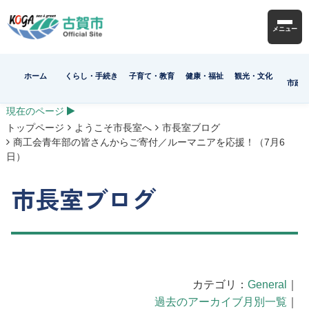
メニュー
ホーム
くらし・手続き
子育て・教育
健康・福祉
観光・文化
市政
現在のページ
トップページ
ようこそ市長室へ
市長室ブログ
商工会青年部の皆さんからご寄付／ルーマニアを応援！（7月6
日）
市長室ブログ
カテゴリ：
General
｜
過去のアーカイブ月別一覧
｜