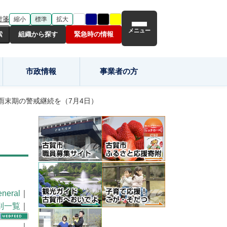
付箋
縮小
標準
拡大
メニュー
組織から探す
緊急時の情報
市政情報
事業者の方
雨末期の警戒継続を（7月4日）
neral
｜
別一覧
｜
｜