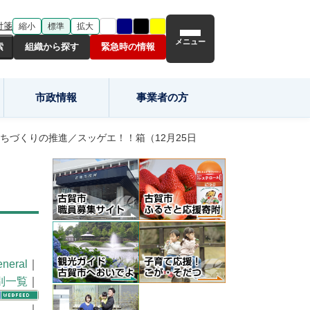
付箋
縮小
標準
拡大
メニュー
組織から探す
緊急時の情報
市政情報
事業者の方
ちづくりの推進／スッゲエ！！箱（12月25日
neral
｜
別一覧
｜
｜