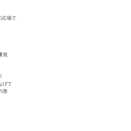
の広場で
重視
ボ
なげて
の形