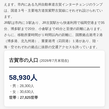
えます。市内にある九州自動車道古賀インターチェンジのランプ
は、国道３号・主要地方道筑紫野古賀線にそれぞれ設けられてい
ます。
JR駅は市内に３駅あり、JR古賀駅から快速利用で福岡空港まで35
分、博多駅まで20分、小倉駅まで45分と至便の距離にあります。
さらに、移動所要時間が１時間以内の距離に、国際拠点港湾２港
（博多港、北九州港）、重要港湾（苅田港）１港があり、陸・
海・空それぞれの拠点に抜群の交通アクセスを誇っています。
古賀市の人口
(2026年7月末現在)
58,930人
男：28,300人
女：30,630人
世帯：27,825世帯