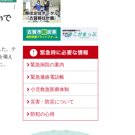
｜
mで
した。テ
を備え
た。
緊急病院の案内
緊急連絡電話帳
小児救急医療体制
災害・防災について
防犯の心得