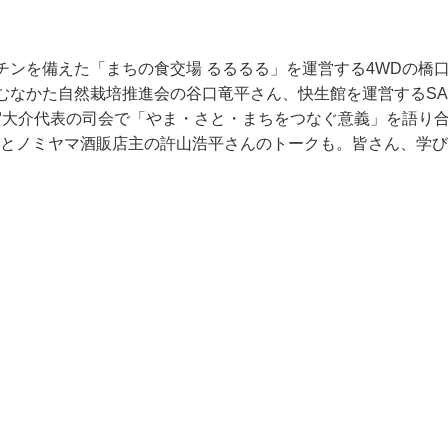
チンを備えた「まちの食交場 るるるる」を運営する4WDの橋
むなかた自然栽培推進会の谷口竜平さん、快生館を運営するSA
須賀大介代表の司会で「やま・さと・まちをつなぐ意義」を語り
悠平さんとノミヤマ酒販店主の許山浩平さんのトークも。皆さん、学