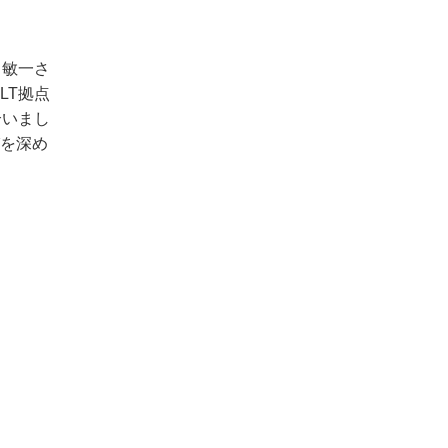
口敏一さ
LT拠点
合いまし
びを深め