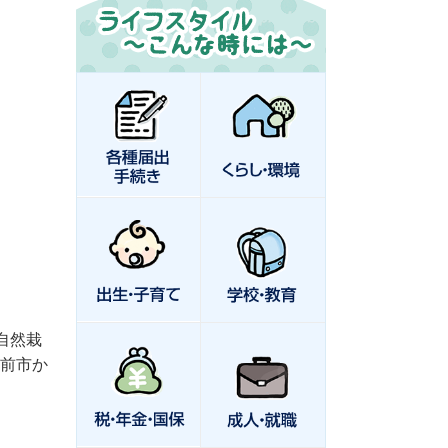
自然栽
備前市か