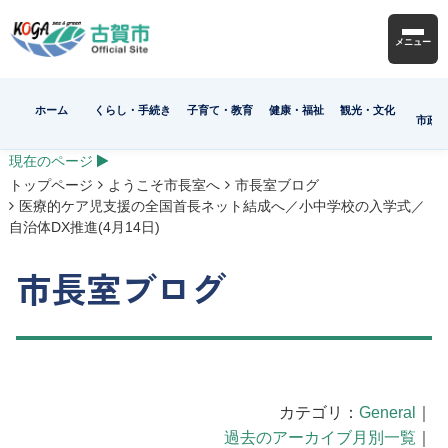
メニュー
ホーム
くらし・手続き
子育て・教育
健康・福祉
観光・文化
市政
現在のページ
トップページ
ようこそ市長室へ
市長室ブログ
医療的ケア児支援の全国首長ネット結成へ／小中学校の入学式／
自治体DX推進(4月14日)
市長室ブログ
カテゴリ：
General
｜
過去のアーカイブ月別一覧
｜