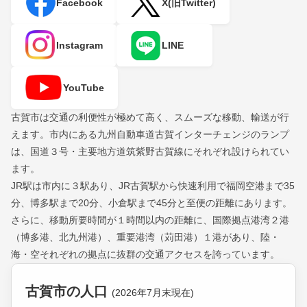
Facebook
X(旧Twitter)
Instagram
LINE
YouTube
古賀市は交通の利便性が極めて高く、スムーズな移動、輸送が行
えます。市内にある九州自動車道古賀インターチェンジのランプ
は、国道３号・主要地方道筑紫野古賀線にそれぞれ設けられてい
ます。
JR駅は市内に３駅あり、JR古賀駅から快速利用で福岡空港まで35
分、博多駅まで20分、小倉駅まで45分と至便の距離にあります。
さらに、移動所要時間が１時間以内の距離に、国際拠点港湾２港
（博多港、北九州港）、重要港湾（苅田港）１港があり、陸・
海・空それぞれの拠点に抜群の交通アクセスを誇っています。
古賀市の人口
(2026年7月末現在)