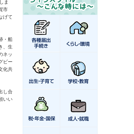
指しま
賀市
なげて
跡・船
き、生
のネッ
グビー
文化共
出し合
願いい