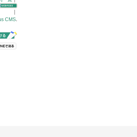
｜
us CMS
.