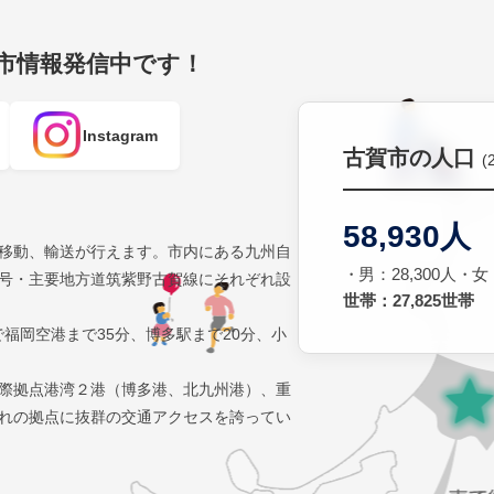
賀市情報発信中です！
Instagram
古賀市の人口
(
58,930人
移動、輸送が行えます。市内にある九州自
男：28,300人
女：
号・主要地方道筑紫野古賀線にそれぞれ設
世帯：27,825世帯
で福岡空港まで35分、博多駅まで20分、小
際拠点港湾２港（博多港、北九州港）、重
れの拠点に抜群の交通アクセスを誇ってい