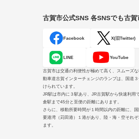
古賀市公式SNS
各SNSでも古
Facebook
X(旧Twitter)
LINE
YouTube
古賀市は交通の利便性が極めて高く、スムーズな
動車道古賀インターチェンジのランプは、国道３
けられています。
JR駅は市内に３駅あり、JR古賀駅から快速利用
倉駅まで45分と至便の距離にあります。
さらに、移動所要時間が１時間以内の距離に、国
要港湾（苅田港）１港があり、陸・海・空それぞ
ます。