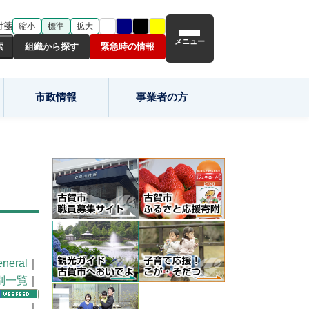
付箋
縮小
標準
拡大
メニュー
組織から探す
緊急時の情報
市政情報
事業者の方
neral
｜
別一覧
｜
｜