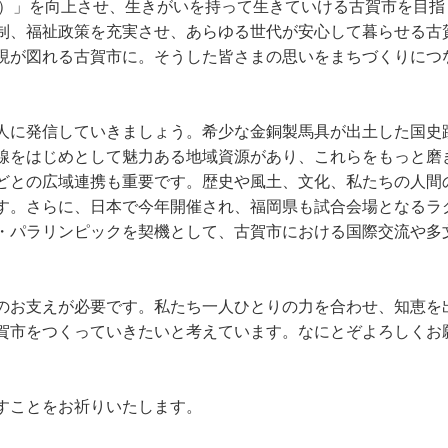
＝生活の質）」を向上させ、生きがいを持って生きていける古賀市を目
制、福祉政策を充実させ、あらゆる世代が安心して暮らせる古
現が図れる古賀市に。そうした皆さまの思いをまちづくりにつ
人に発信していきましょう。希少な金銅製馬具が出土した国史
線をはじめとして魅力ある地域資源があり、これらをもっと磨
どとの広域連携も重要です。歴史や風土、文化、私たちの人間
す。さらに、日本で今年開催され、福岡県も試合会場となるラ
・パラリンピックを契機として、古賀市における国際交流や多
のお支えが必要です。私たち一人ひとりの力を合わせ、知恵を
賀市をつくっていきたいと考えています。なにとぞよろしくお
すことをお祈りいたします。