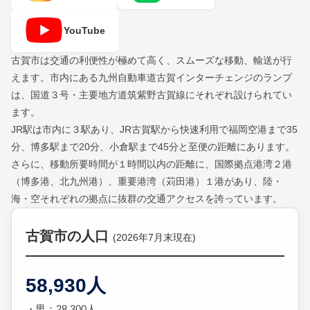
YouTube
古賀市は交通の利便性が極めて高く、スムーズな移動、輸送が行
えます。市内にある九州自動車道古賀インターチェンジのランプ
は、国道３号・主要地方道筑紫野古賀線にそれぞれ設けられてい
ます。
JR駅は市内に３駅あり、JR古賀駅から快速利用で福岡空港まで35
分、博多駅まで20分、小倉駅まで45分と至便の距離にあります。
さらに、移動所要時間が１時間以内の距離に、国際拠点港湾２港
（博多港、北九州港）、重要港湾（苅田港）１港があり、陸・
海・空それぞれの拠点に抜群の交通アクセスを誇っています。
古賀市の人口
(2026年7月末現在)
58,930人
男：28,300人