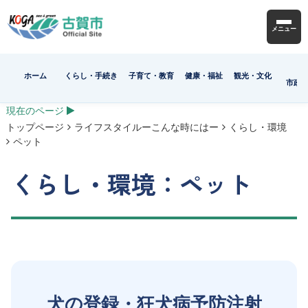
メニュー
ホーム
くらし・手続き
子育て・教育
健康・福祉
観光・文化
市政
現在のページ
トップページ
ライフスタイルーこんな時にはー
くらし・環境
ペット
くらし・環境：ペット
犬の登録・狂犬病予防注射