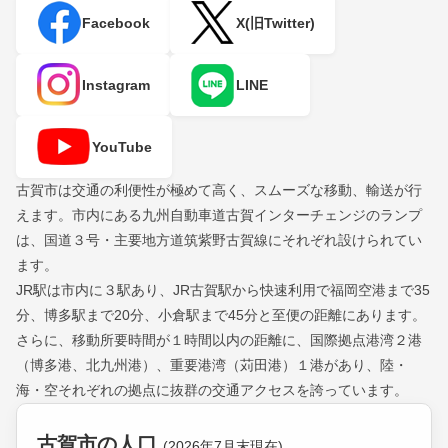
Facebook
X(旧Twitter)
Instagram
LINE
YouTube
古賀市は交通の利便性が極めて高く、スムーズな移動、輸送が行
えます。市内にある九州自動車道古賀インターチェンジのランプ
は、国道３号・主要地方道筑紫野古賀線にそれぞれ設けられてい
ます。
JR駅は市内に３駅あり、JR古賀駅から快速利用で福岡空港まで35
分、博多駅まで20分、小倉駅まで45分と至便の距離にあります。
さらに、移動所要時間が１時間以内の距離に、国際拠点港湾２港
（博多港、北九州港）、重要港湾（苅田港）１港があり、陸・
海・空それぞれの拠点に抜群の交通アクセスを誇っています。
古賀市の人口
(2026年7月末現在)