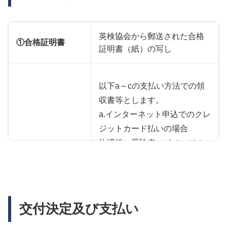
英検協会から郵送された合格
①合格証明書
証明書（紙）の写し
以下a～cの支払い方法での領
収書等とします。
a.インターネット申込でのクレ
ジットカード払いの場合
決済後、受験者マイページの
申込み内容の確認の項目から
②領収書
発行した領収書の写し
（検定料の支払い
b.コンビニ・郵便局ATM払い
が確認できるもの
の場合：お客様控えまたは領
の写し）
交付決定及び支払い
収書（レシート）の写し