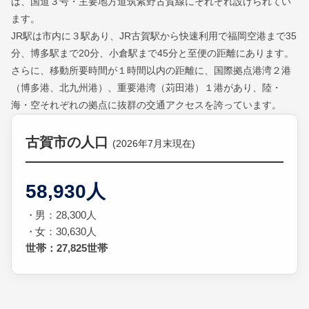
は、国道３号・主要地方道筑紫野古賀線にそれぞれ設けられてい
ます。
JR駅は市内に３駅あり、JR古賀駅から快速利用で福岡空港まで35
分、博多駅まで20分、小倉駅まで45分と至便の距離にあります。
さらに、移動所要時間が１時間以内の距離に、国際拠点港湾２港
（博多港、北九州港）、重要港湾（苅田港）１港があり、陸・
海・空それぞれの拠点に抜群の交通アクセスを誇っています。
古賀市の人口
(2026年7月末現在)
58,930人
男：28,300人
女：30,630人
世帯：27,825世帯