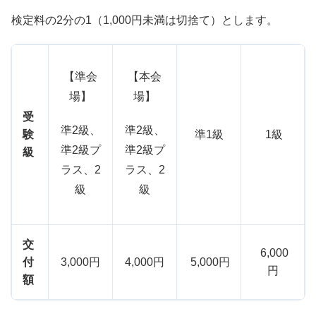
検定料の2分の1（1,000円未満は切捨て）とします。
【準会
【本会
場】
場】
受
準2級、
準2級、
験
準1級
1級
準2級プ
準2級プ
級
ラス、2
ラス、2
級
級
交
6,000
付
3,000円
4,000円
5,000円
円
額