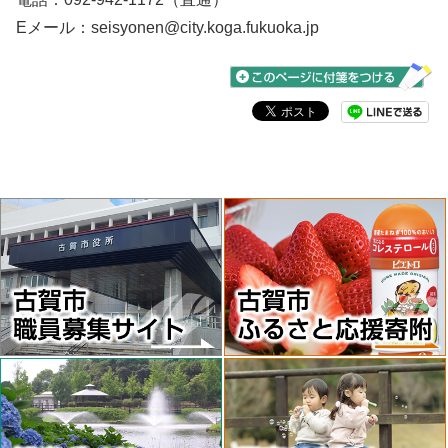
※12桁の個人番号が記載され
Eメール：seisyonen@city.koga.fukuoka.jp
た面は不要です
c.運転免許証
③受験者本人を確
d.住民票の写し
認できる書類
(古賀市民以外の場合)
古賀市内の高等学校に通う証
明ができるもの（生徒証など
氏名・学校名が記載されてい
るもの）の写し
※生徒証がない場合は、在学
証明書など古賀市内の高校に
在籍していることが確認でき
る書類をご用意ください。