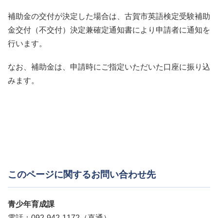
c.団体申込のうち現金払いの場
合：学校や学習塾等の団体責
補助金の交付が決定した場合は、古賀市英語検定受験補助
任者から受け取った領収書
金交付（不交付）決定兼確定通知書により申請者に通知を
（任意の様式で日付、検定級
行います。
の記載があるもの）の写し
なお、補助金は、申請時にご指定いただいた口座に振り込
みます。
(古賀市民の場合)
氏名及び住所が記載された以
下の書類のうち、
いずれか一
点
を添付してください。
a.生徒証（氏名及び住所が記載
このページに関するお問い合わせ先
されたものに限る）
b.マイナンバーカード（顔写真
青少年育成課
のある表面のみ※）
電話：092-942-1172（直通）