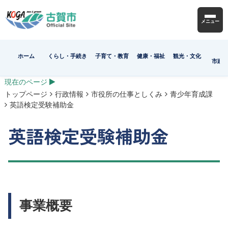
メニュー
ホーム
くらし・手続き
子育て・教育
健康・福祉
観光・文化
市政
現在のページ
トップページ
行政情報
市役所の仕事としくみ
青少年育成課
英語検定受験補助金
英語検定受験補助金
事業概要