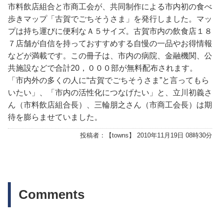
市料飲店組合と市商工会が、共同制作による市内初の食べ
歩きマップ「古賀でごちそうさま」を発行しました。マッ
プは持ち運びに便利なＡ５サイズ。古賀市内の飲食店１８
７店舗が自信を持っておすすめする自慢の一品やお得情報
などが満載です。この冊子は、市内の病院、金融機関、公
共施設などで合計20，０００部が無料配布されます。
「市内外の多くの人に“古賀でごちそうさま”と言ってもら
いたい」、「市内の活性化につなげたい」と、立川初義さ
ん（市料飲店組合長）、三輪朋之さん（市商工会長）は期
待を膨らませていました。
投稿者：【
towns
】 2010年11月19日 08時30分
Comments