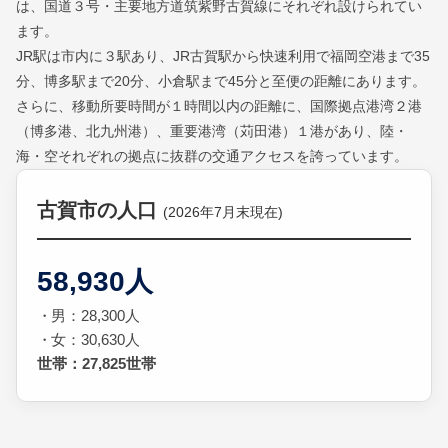
は、国道３号・主要地方道筑紫野古賀線にそれぞれ設けられてい
ます。
JR駅は市内に３駅あり、JR古賀駅から快速利用で福岡空港まで35
分、博多駅まで20分、小倉駅まで45分と至便の距離にあります。
さらに、移動所要時間が１時間以内の距離に、国際拠点港湾２港
（博多港、北九州港）、重要港湾（苅田港）１港があり、陸・
海・空それぞれの拠点に抜群の交通アクセスを誇っています。
古賀市の人口
(2026年7月末現在)
58,930人
男：28,300人
女：30,630人
世帯：27,825世帯