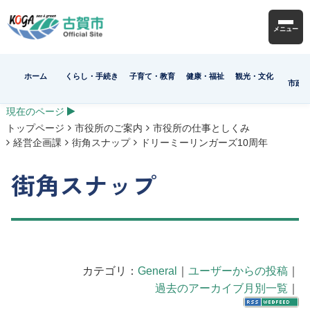
メニュー
ホーム
くらし・手続き
子育て・教育
健康・福祉
観光・文化
市政
現在のページ
トップページ
市役所のご案内
市役所の仕事としくみ
経営企画課
街角スナップ
ドリーミーリンガーズ10周年
街角スナップ
カテゴリ：
General
｜
ユーザーからの投稿
｜
過去のアーカイブ月別一覧
｜