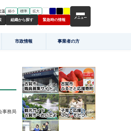
付箋
縮小
標準
拡大
メニュー
組織から探す
緊急時の情報
市政情報
事業者の方
会事務局