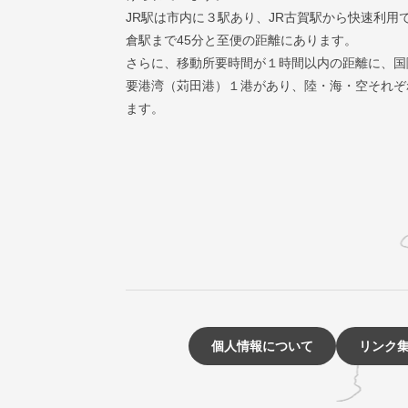
JR駅は市内に３駅あり、JR古賀駅から快速利用
倉駅まで45分と至便の距離にあります。
さらに、移動所要時間が１時間以内の距離に、国
要港湾（苅田港）１港があり、陸・海・空それぞ
ます。
個人情報について
リンク