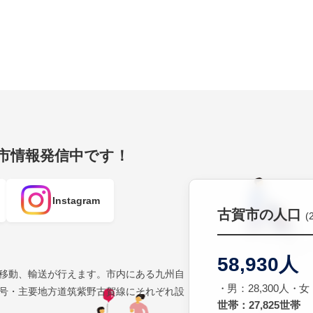
賀市情報発信中です！
Instagram
古賀市の人口
(
58,930人
移動、輸送が行えます。市内にある九州自
男：28,300人
女：
号・主要地方道筑紫野古賀線にそれぞれ設
世帯：27,825世帯