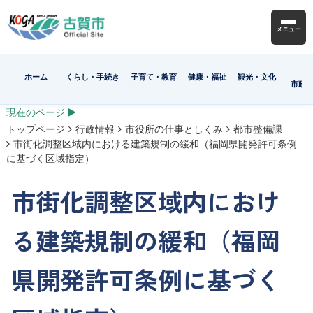
メニュー
ホーム
くらし・手続き
子育て・教育
健康・福祉
観光・文化
市政
現在のページ
トップページ
行政情報
市役所の仕事としくみ
都市整備課
市街化調整区域内における建築規制の緩和（福岡県開発許可条例
に基づく区域指定）
市街化調整区域内におけ
る建築規制の緩和（福岡
県開発許可条例に基づく