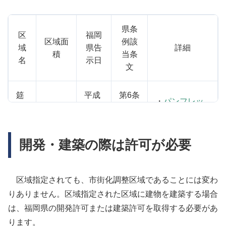
県条
区
福岡
区域面
例該
域
県告
詳細
積
当条
名
示日
文
筵
平成
第6条
・
パンフレッ
内
26年
第1項
36.0ha
ト[PDFファイ
地
3月
第1号
ル／3,796KB]
区
25日
イ
開発・建築の際は許可が必要
町
令和
第6条
川
・
パンフレッ
区域指定されても、市街化調整区域であることには変わ
元年
第1項
原
26.6ha
ト[PDFファイ
9月
第1号
りありません。区域指定された区域に建物を建築する場合
1
ル／1,826KB]
27日
イ
は、福岡県の開発許可または建築許可を取得する必要があ
区
ります。