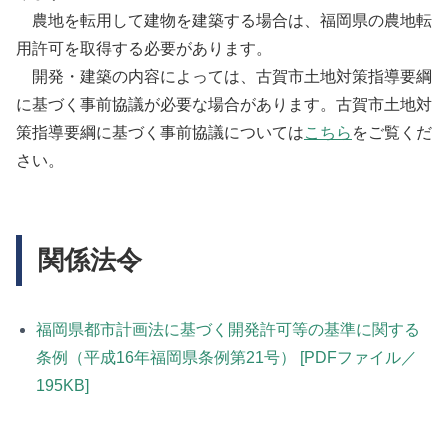
農地を転用して建物を建築する場合は、福岡県の農地転
高
令和
・
パンフレッ
用許可を取得する必要があります。
田
6年6
第4条
11.4ha
ト[PDFファイ
開発・建築の内容によっては、古賀市土地対策指導要綱
地
月4
第1項
ル／2,395KB]
区
日
に基づく事前協議が必要な場合があります。古賀市土地対
策指導要綱に基づく事前協議については
こちら
をご覧くだ
さい。
関係法令
福岡県都市計画法に基づく開発許可等の基準に関する
条例（平成16年福岡県条例第21号） [PDFファイル／
195KB]