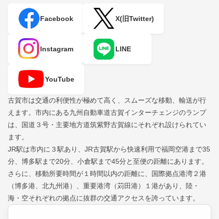
Facebook
X(旧Twitter)
Instagram
LINE
YouTube
古賀市は交通の利便性が極めて高く、スムーズな移動、輸送が行
えます。市内にある九州自動車道古賀インターチェンジのランプ
は、国道３号・主要地方道筑紫野古賀線にそれぞれ設けられてい
ます。
JR駅は市内に３駅あり、JR古賀駅から快速利用で福岡空港まで35
分、博多駅まで20分、小倉駅まで45分と至便の距離にあります。
さらに、移動所要時間が１時間以内の距離に、国際拠点港湾２港
（博多港、北九州港）、重要港湾（苅田港）１港があり、陸・
海・空それぞれの拠点に抜群の交通アクセスを誇っています。