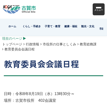
メニュー
ホーム
くらし・手続き
子育て・教育
健康・福祉
観光・文化
市政
現在のページ
トップページ
行政情報
市役所の仕事としくみ
教育総務課
教育委員会会議日程
教育委員会会議日程
日時：令和8年8月19日（水）13時30分
～
場所：古賀市役所 402会議室