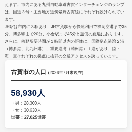
えます。市内にある九州自動車道古賀インターチェンジのランプ
は、国道３号・主要地方道筑紫野古賀線にそれぞれ設けられてい
ます。
JR駅は市内に３駅あり、JR古賀駅から快速利用で福岡空港まで35
分、博多駅まで20分、小倉駅まで45分と至便の距離にあります。
さらに、移動所要時間が１時間以内の距離に、国際拠点港湾２港
（博多港、北九州港）、重要港湾（苅田港）１港があり、陸・
海・空それぞれの拠点に抜群の交通アクセスを誇っています。
古賀市の人口
(2026年7月末現在)
58,930人
男：28,300人
女：30,630人
世帯：27,825世帯