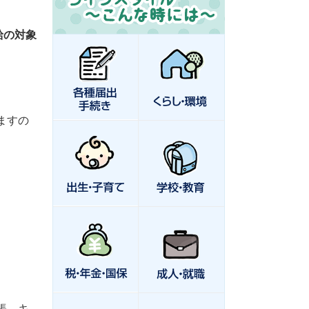
給の対象
ますの
帳、キ