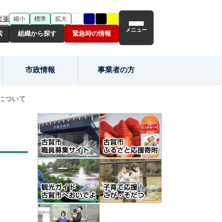
付箋
縮小
標準
拡大
メニュー
組織から探す
緊急時の情報
市政情報
事業者の方
について