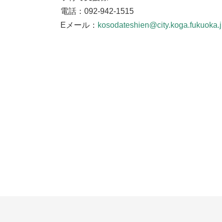
電話：092-942-1515
Eメール：
kosodateshien@city.koga.fukuoka.