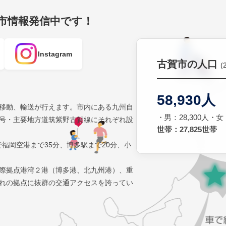
賀市情報発信中です！
Instagram
古賀市の人口
(
58,930人
移動、輸送が行えます。市内にある九州自
男：28,300人
女：
号・主要地方道筑紫野古賀線にそれぞれ設
世帯：27,825世帯
で福岡空港まで35分、博多駅まで20分、小
際拠点港湾２港（博多港、北九州港）、重
れの拠点に抜群の交通アクセスを誇ってい