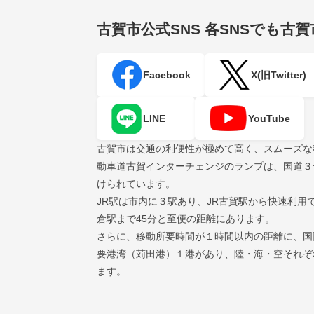
古賀市公式SNS
各SNSでも古
Facebook
X(旧Twitter)
LINE
YouTube
古賀市は交通の利便性が極めて高く、スムーズな
動車道古賀インターチェンジのランプは、国道３
けられています。
JR駅は市内に３駅あり、JR古賀駅から快速利用
倉駅まで45分と至便の距離にあります。
さらに、移動所要時間が１時間以内の距離に、国
要港湾（苅田港）１港があり、陸・海・空それぞ
ます。