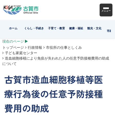
メニュー
ホーム
くらし・手続き
子育て・教育
健康・福祉
観光・文化
市政
現在のページ
トップページ
行政情報
市役所の仕事としくみ
子ども家庭センター
造血細胞移植により免疫が失われた人の任意予防接種費用の助成
について
古賀市造血細胞移植等医
療行為後の任意予防接種
費用の助成