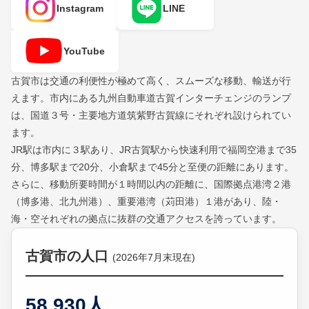
Instagram
LINE
YouTube
古賀市は交通の利便性が極めて高く、スムーズな移動、輸送が行
えます。市内にある九州自動車道古賀インターチェンジのランプ
は、国道３号・主要地方道筑紫野古賀線にそれぞれ設けられてい
ます。
JR駅は市内に３駅あり、JR古賀駅から快速利用で福岡空港まで35
分、博多駅まで20分、小倉駅まで45分と至便の距離にあります。
さらに、移動所要時間が１時間以内の距離に、国際拠点港湾２港
（博多港、北九州港）、重要港湾（苅田港）１港があり、陸・
海・空それぞれの拠点に抜群の交通アクセスを誇っています。
古賀市の人口
(2026年7月末現在)
58,930人