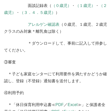
面談記録表（
（０歳児）
・
（１歳児）
・
（２
歳児）
・
（３．４．５歳児）
）
アレルゲン確認表
（０歳児、１歳児、２歳児
クラスのみ対象＊離乳食は除く）
＊ダウンロードして、事前に記入して持参し
てください。
③審査
＊子ども家庭センターにて利用要件を満たすかどうか確
認し、登録（不登録）通知書を送付します。
④利用予約
＊「休日保育利用申込書≪
PDF
／
Excel
≫」と保護者全