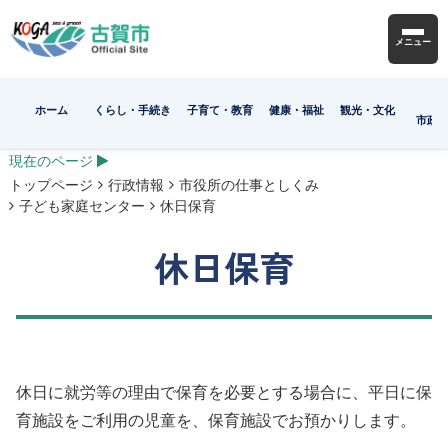
メニュー
ホーム
くらし・手続き
子育て・教育
健康・福祉
観光・文化
市政
現在のページ
トップページ
行政情報
市役所の仕事としくみ
子ども家庭センター
休日保育
休日保育
休日に就労等の理由で保育を必要とする場合に、平日に保
育施設をご利用の児童を、保育施設でお預かりします。