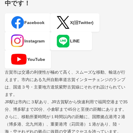
中です！
Facebook
X(旧Twitter)
Instagram
LINE
YouTube
古賀市は交通の利便性が極めて高く、スムーズな移動、輸送が行
えます。市内にある九州自動車道古賀インターチェンジのランプ
は、国道３号・主要地方道筑紫野古賀線にそれぞれ設けられてい
ます。
JR駅は市内に３駅あり、JR古賀駅から快速利用で福岡空港まで35
分、博多駅まで20分、小倉駅まで45分と至便の距離にあります。
さらに、移動所要時間が１時間以内の距離に、国際拠点港湾２港
（博多港、北九州港）、重要港湾（苅田港）１港があり、陸・
海・空それぞれの拠点に抜群の交通アクセスを誇っています。