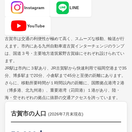
Instagram
LINE
YouTube
古賀市は交通の利便性が極めて高く、スムーズな移動、輸送が行
えます。市内にある九州自動車道古賀インターチェンジのランプ
は、国道３号・主要地方道筑紫野古賀線にそれぞれ設けられてい
ます。
JR駅は市内に３駅あり、JR古賀駅から快速利用で福岡空港まで35
分、博多駅まで20分、小倉駅まで45分と至便の距離にあります。
さらに、移動所要時間が１時間以内の距離に、国際拠点港湾２港
（博多港、北九州港）、重要港湾（苅田港）１港があり、陸・
海・空それぞれの拠点に抜群の交通アクセスを誇っています。
古賀市の人口
(2026年7月末現在)