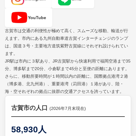
YouTube
古賀市は交通の利便性が極めて高く、スムーズな移動、輸送が行
えます。市内にある九州自動車道古賀インターチェンジのランプ
は、国道３号・主要地方道筑紫野古賀線にそれぞれ設けられてい
ます。
JR駅は市内に３駅あり、JR古賀駅から快速利用で福岡空港まで35
分、博多駅まで20分、小倉駅まで45分と至便の距離にあります。
さらに、移動所要時間が１時間以内の距離に、国際拠点港湾２港
（博多港、北九州港）、重要港湾（苅田港）１港があり、陸・
海・空それぞれの拠点に抜群の交通アクセスを誇っています。
古賀市の人口
(2026年7月末現在)
58,930人