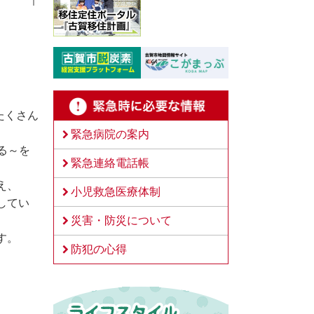
たくさん
緊急病院の案内
る～を
緊急連絡電話帳
え、
小児救急医療体制
してい
災害・防災について
す。
防犯の心得