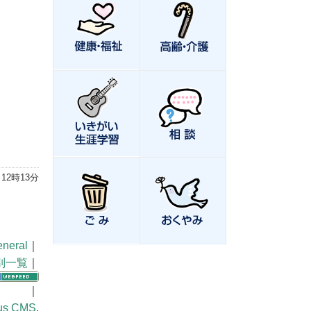
 12時13分
neral
｜
別一覧
｜
｜
us CMS
.