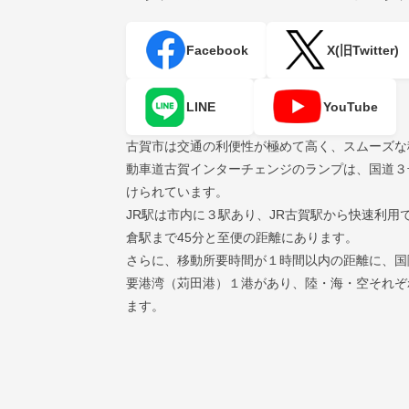
Facebook
X(旧Twitter)
LINE
YouTube
古賀市は交通の利便性が極めて高く、スムーズな
動車道古賀インターチェンジのランプは、国道３
けられています。
JR駅は市内に３駅あり、JR古賀駅から快速利用
倉駅まで45分と至便の距離にあります。
さらに、移動所要時間が１時間以内の距離に、国
要港湾（苅田港）１港があり、陸・海・空それぞ
ます。