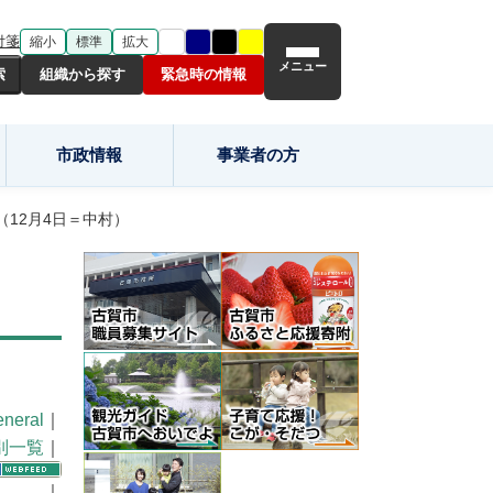
付箋
縮小
標準
拡大
メニュー
組織から探す
緊急時の情報
市政情報
事業者の方
12月4日＝中村）
neral
｜
別一覧
｜
｜