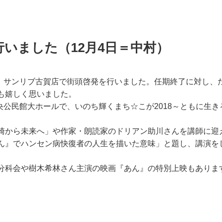
いました（12月4日＝中村）
日、サンリブ古賀店で街頭啓発を行いました。任期終了に対し、
も嬉しく思いました。
央公民館大ホールで、いのち輝くまち☆こが2018～ともに生き
崎から未来へ」や作家・朗読家のドリアン助川さんを講師に迎
ん』でハンセン病快復者の人生を描いた意味」と題し、講演を
分科会や樹木希林さん主演の映画『あん』の特別上映もありま