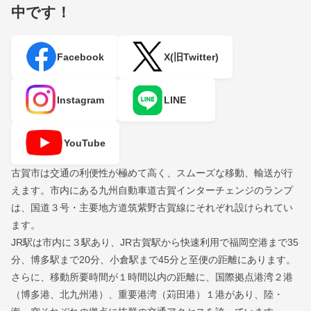
中です！
Facebook
X(旧Twitter)
Instagram
LINE
YouTube
古賀市は交通の利便性が極めて高く、スムーズな移動、輸送が行
えます。市内にある九州自動車道古賀インターチェンジのランプ
は、国道３号・主要地方道筑紫野古賀線にそれぞれ設けられてい
ます。
JR駅は市内に３駅あり、JR古賀駅から快速利用で福岡空港まで35
分、博多駅まで20分、小倉駅まで45分と至便の距離にあります。
さらに、移動所要時間が１時間以内の距離に、国際拠点港湾２港
（博多港、北九州港）、重要港湾（苅田港）１港があり、陸・