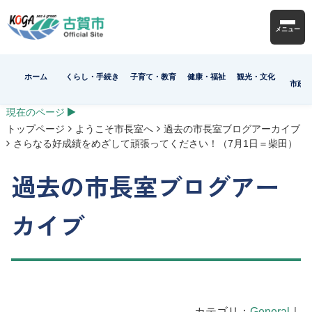
メニュー
ホーム
くらし・手続き
子育て・教育
健康・福祉
観光・文化
市政
現在のページ
トップページ
ようこそ市長室へ
過去の市長室ブログアーカイブ
さらなる好成績をめざして頑張ってください！（7月1日＝柴田）
過去の市長室ブログアー
カイブ
カテゴリ：
General
｜