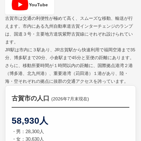
YouTube
古賀市は交通の利便性が極めて高く、スムーズな移動、輸送が行
えます。市内にある九州自動車道古賀インターチェンジのランプ
は、国道３号・主要地方道筑紫野古賀線にそれぞれ設けられてい
ます。
JR駅は市内に３駅あり、JR古賀駅から快速利用で福岡空港まで35
分、博多駅まで20分、小倉駅まで45分と至便の距離にあります。
さらに、移動所要時間が１時間以内の距離に、国際拠点港湾２港
（博多港、北九州港）、重要港湾（苅田港）１港があり、陸・
海・空それぞれの拠点に抜群の交通アクセスを誇っています。
古賀市の人口
(2026年7月末現在)
58,930人
男：28,300人
女：30,630人