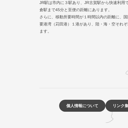
JR駅は市内に３駅あり、JR古賀駅から快速利用
倉駅まで45分と至便の距離にあります。
さらに、移動所要時間が１時間以内の距離に、国
要港湾（苅田港）１港があり、陸・海・空それぞ
ます。
個人情報について
リンク