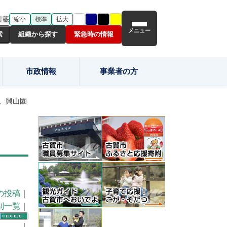
付箋
縮小
標準
拡大
メニュー
組織から探す
緊急時の情報
市政情報
事業者の方
、興山園
の投稿
｜
別一覧
｜
｜