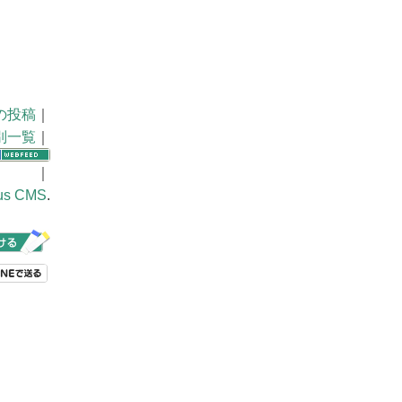
の投稿
｜
別一覧
｜
｜
us CMS
.