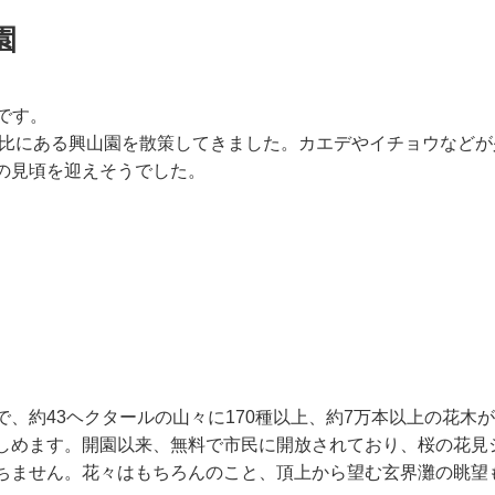
園
です。
多比にある興山園を散策してきました。カエデやイチョウなどが
の見頃を迎えそうでした。
、約43ヘクタールの山々に170種以上、約7万本以上の花木
しめます。開園以来、無料で市民に開放されており、桜の花見
ちません。花々はもちろんのこと、頂上から望む玄界灘の眺望