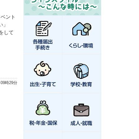
イベント
い」
をして
 09時29分