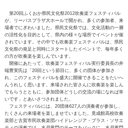
第20回ふくおか県民文化祭2012吹奏楽フェスティバル
が、リーパスプラザ大ホールで開かれ、多くの参加者、来
場者でにぎわいました。県民文化祭では、文化活動の一層
の活性化を目的として、県内の様々な場所でイベントが催
されています。その中でも吹奏楽フェスティバルは、県民
文化祭の発足と同時にスタートしたイベントで、毎年多く
の方が吹奏楽を楽しんでいます。
開催にあたって、吹奏楽フェスティバル実行委員長の井
端豊実氏は「20回という節目に、多くの団体が参加さ
れ、このフェスティバルを盛大に開催できることをたいへ
んうれしく思います。来場された皆さんに吹奏楽を楽しん
でもらうとともに、参加団体どうしの交流の場になれば幸
いです」とあいさつされました。
フェスティバルには、20団体627人の演奏者が参加し、
たくさんの来場者を楽しませていました。竟成館高校吹奏
楽部と古賀市民吹奏楽団ハイドレンジア・ブラス・ソサエ
ティの演奏では、水戸黄門のテーマをバックに、水戸黄門