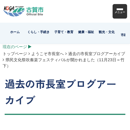
メニュー
ホーム
くらし・手続き
子育て・教育
健康・福祉
観光・文化
市政
現在のページ
トップページ
ようこそ市長室へ
過去の市長室ブログアーカイブ
県民文化祭吹奏楽フェスティバルが開かれました（11月23日＝竹
下）
過去の市長室ブログアー
カイブ