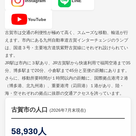
Instagram
LINE
YouTube
古賀市は交通の利便性が極めて高く、スムーズな移動、輸送が行
えます。市内にある九州自動車道古賀インターチェンジのランプ
は、国道３号・主要地方道筑紫野古賀線にそれぞれ設けられてい
ます。
JR駅は市内に３駅あり、JR古賀駅から快速利用で福岡空港まで35
分、博多駅まで20分、小倉駅まで45分と至便の距離にあります。
さらに、移動所要時間が１時間以内の距離に、国際拠点港湾２港
（博多港、北九州港）、重要港湾（苅田港）１港があり、陸・
海・空それぞれの拠点に抜群の交通アクセスを誇っています。
古賀市の人口
(2026年7月末現在)
58,930人