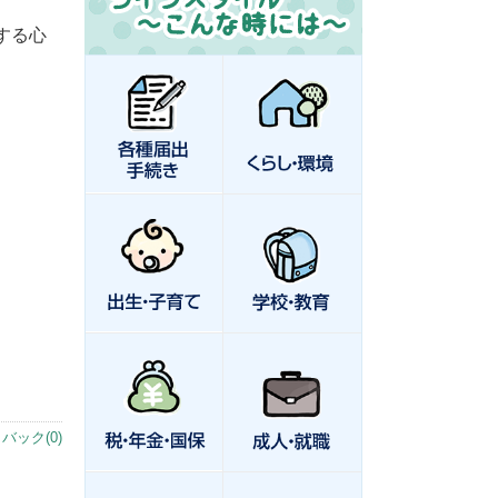
する心
バック(0)