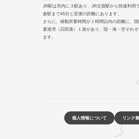
JR駅は市内に３駅あり、JR古賀駅から快速利用
倉駅まで45分と至便の距離にあります。
さらに、移動所要時間が１時間以内の距離に、国
要港湾（苅田港）１港があり、陸・海・空それぞ
ます。
個人情報について
リンク