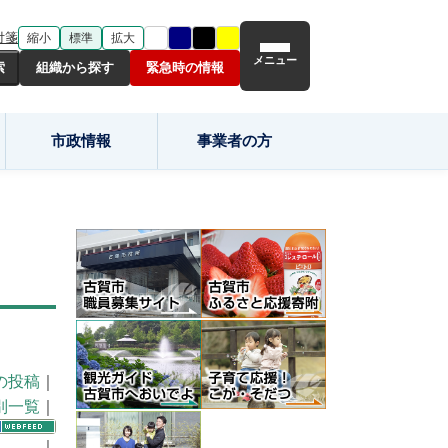
付箋
縮小
標準
拡大
メニュー
組織から探す
緊急時の情報
市政情報
事業者の方
の投稿
｜
別一覧
｜
｜