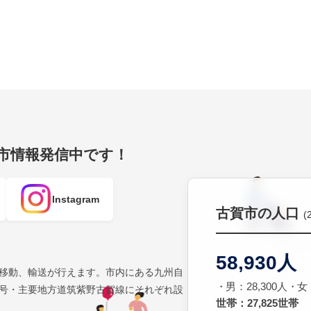
賀市情報発信中です！
Instagram
古賀市の人口
(
58,930人
移動、輸送が行えます。市内にある九州自
男：28,300人
女：
号・主要地方道筑紫野古賀線にそれぞれ設
世帯：27,825世帯