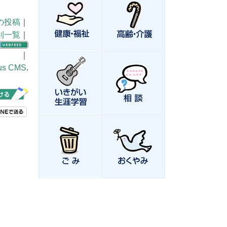
の投稿
｜
別一覧
｜
｜
us CMS
.