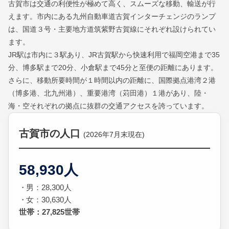
古賀市は交通の利便性が極めて高く、スムーズな移動、輸送が行
えます。市内にある九州自動車道古賀インターチェンジのランプ
は、国道３号・主要地方道筑紫野古賀線にそれぞれ設けられてい
ます。
JR駅は市内に３駅あり、JR古賀駅から快速利用で福岡空港まで35
分、博多駅まで20分、小倉駅まで45分と至便の距離にあります。
さらに、移動所要時間が１時間以内の距離に、国際拠点港湾２港
（博多港、北九州港）、重要港湾（苅田港）１港があり、陸・
海・空それぞれの拠点に抜群の交通アクセスを誇っています。
古賀市の人口
(2026年7月末現在)
58,930人
男：28,300人
女：30,630人
世帯：27,825世帯