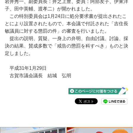
岩井秀一、副委員長：井之上豊、委員：阿部友子、伊東洋
子、田中英輔、渡孝二）が開かれました。
この特別委員会は1月24日に処分要求書が提出されたこ
とにより設置されたもので、本会議で付託された「吉住長
敏議員に対する懲罰の件」の審査を行いました。
提出の説明、質疑、一身上の弁明、自由討議、討論、採
決の結果、賛成多数で「戒告の懲罰を科すべき」ものと決
定しました。
平成31年1月29日
古賀市議会議長 結城 弘明