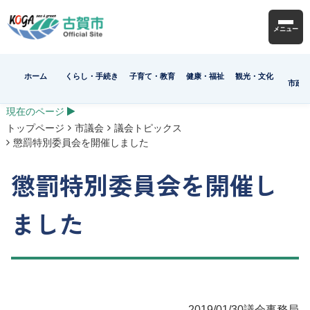
メニュー
ホーム
くらし・手続き
子育て・教育
健康・福祉
観光・文化
市政
現在のページ
トップページ
市議会
議会トピックス
懲罰特別委員会を開催しました
懲罰特別委員会を開催し
ました
2019/01/30
議会事務局