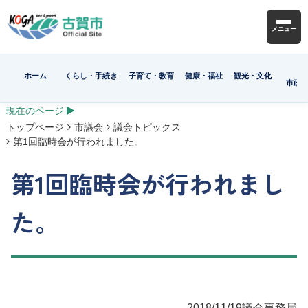
メニュー
ホーム
くらし・手続き
子育て・教育
健康・福祉
観光・文化
市政
現在のページ
トップページ
市議会
議会トピックス
第1回臨時会が行われました。
第1回臨時会が行われまし
た。
2018/11/19
議会事務局