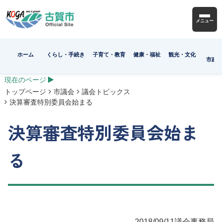
メニュー
ホーム
くらし・手続き
子育て・教育
健康・福祉
観光・文化
市政
現在のページ
トップページ
市議会
議会トピックス
決算審査特別委員会始まる
決算審査特別委員会始ま
る
2018/09/11
議会事務局