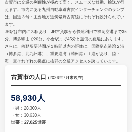
古賀市は交通の利便性が極めて高く、スムーズな移動、輸送が行
えます。市内にある九州自動車道古賀インターチェンジのランプ
は、国道３号・主要地方道筑紫野古賀線にそれぞれ設けられてい
ます。
JR駅は市内に３駅あり、JR古賀駅から快速利用で福岡空港まで35
分、博多駅まで20分、小倉駅まで45分と至便の距離にあります。
さらに、移動所要時間が１時間以内の距離に、国際拠点港湾２港
（博多港、北九州港）、重要港湾（苅田港）１港があり、陸・
海・空それぞれの拠点に抜群の交通アクセスを誇っています。
古賀市の人口
(2026年7月末現在)
58,930人
男：28,300人
女：30,630人
世帯：27,825世帯