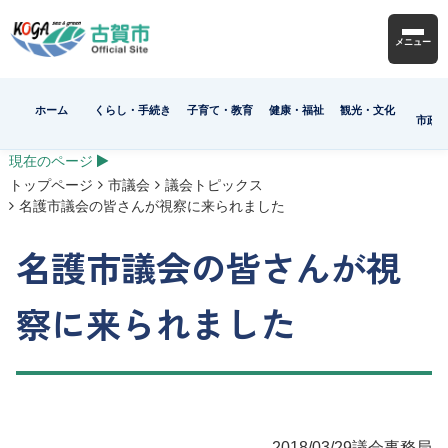
メニュー
ホーム
くらし・手続き
子育て・教育
健康・福祉
観光・文化
市政
現在のページ
トップページ
市議会
議会トピックス
名護市議会の皆さんが視察に来られました
名護市議会の皆さんが視
察に来られました
2018/03/29
議会事務局