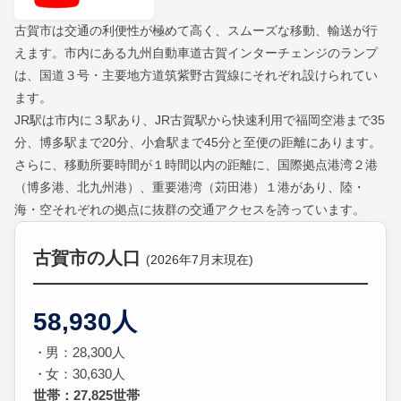
古賀市は交通の利便性が極めて高く、スムーズな移動、輸送が行
えます。市内にある九州自動車道古賀インターチェンジのランプ
は、国道３号・主要地方道筑紫野古賀線にそれぞれ設けられてい
ます。
JR駅は市内に３駅あり、JR古賀駅から快速利用で福岡空港まで35
分、博多駅まで20分、小倉駅まで45分と至便の距離にあります。
さらに、移動所要時間が１時間以内の距離に、国際拠点港湾２港
（博多港、北九州港）、重要港湾（苅田港）１港があり、陸・
海・空それぞれの拠点に抜群の交通アクセスを誇っています。
古賀市の人口
(2026年7月末現在)
58,930人
男：28,300人
女：30,630人
世帯：27,825世帯