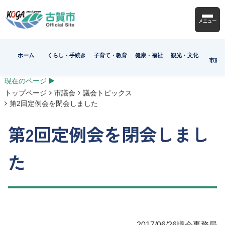
メニュー
ホーム
くらし・手続き
子育て・教育
健康・福祉
観光・文化
市政
現在のページ
トップページ
市議会
議会トピックス
第2回定例会を閉会しました
第2回定例会を閉会しまし
た
2017/06/26
議会事務局