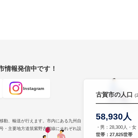
賀市情報発信中です！
Instagram
古賀市の人口
(
58,930人
移動、輸送が行えます。市内にある九州自
男：28,300人
女：
号・主要地方道筑紫野古賀線にそれぞれ設
世帯：27,825世帯