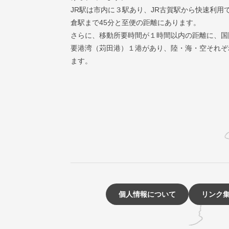
JR駅は市内に３駅あり、JR古賀駅から快速利用
倉駅まで45分と至便の距離にあります。
さらに、移動所要時間が１時間以内の距離に、国
要港湾（苅田港）１港があり、陸・海・空それぞ
ます。
個人情報について
リンク