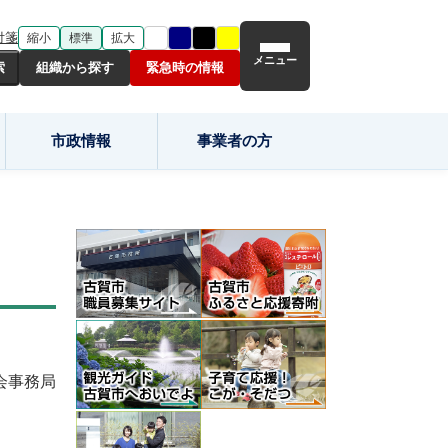
付箋
縮小
標準
拡大
メニュー
組織から探す
緊急時の情報
市政情報
事業者の方
会事務局