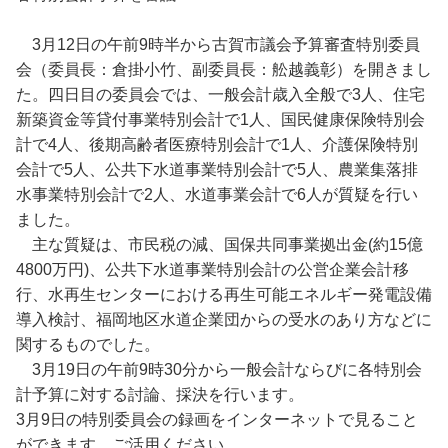
3月12日の午前9時半から古賀市議会予算審査特別委員
会（委員長：倉掛小竹、副委員長：舩越義彰）を開きまし
た。四日目の委員会では、一般会計歳入全般で3人、住宅
新築資金等貸付事業特別会計で1人、国民健康保険特別会
計で4人、後期高齢者医療特別会計で1人、介護保険特別
会計で5人、公共下水道事業特別会計で5人、農業集落排
水事業特別会計で2人、水道事業会計で6人が質疑を行い
ました。
主な質疑は、市民税の減、国保共同事業拠出金(約15億
4800万円)、公共下水道事業特別会計の公営企業会計移
行、水再生センターにおける再生可能エネルギー発電設備
導入検討、福岡地区水道企業団からの受水のあり方などに
関するものでした。
3月19日の午前9時30分から一般会計ならびに各特別会
計予算に対する討論、採決を行います。
3月9日の特別委員会の録画をインターネットで見ること
ができます。ご活用ください。