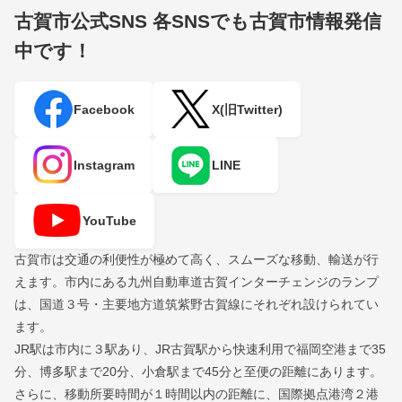
古賀市公式SNS
各SNSでも古賀市情報発信
中です！
Facebook
X(旧Twitter)
Instagram
LINE
YouTube
古賀市は交通の利便性が極めて高く、スムーズな移動、輸送が行
えます。市内にある九州自動車道古賀インターチェンジのランプ
は、国道３号・主要地方道筑紫野古賀線にそれぞれ設けられてい
ます。
JR駅は市内に３駅あり、JR古賀駅から快速利用で福岡空港まで35
分、博多駅まで20分、小倉駅まで45分と至便の距離にあります。
さらに、移動所要時間が１時間以内の距離に、国際拠点港湾２港