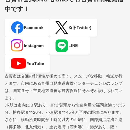
中です！
Facebook
X(旧Twitter)
Instagram
LINE
YouTube
古賀市は交通の利便性が極めて高く、スムーズな移動、輸送が行
えます。市内にある九州自動車道古賀インターチェンジのランプ
は、国道３号・主要地方道筑紫野古賀線にそれぞれ設けられてい
ます。
JR駅は市内に３駅あり、JR古賀駅から快速利用で福岡空港まで35
分、博多駅まで20分、小倉駅まで45分と至便の距離にあります。
さらに、移動所要時間が１時間以内の距離に、国際拠点港湾２港
（博多港、北九州港）、重要港湾（苅田港）１港があり、陸・