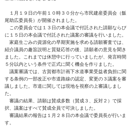
１月１９日の午前１０時３０分から市民建産委員会（飯
尾助広委員長）が開催されました。
この委員会では１３日の本会議で付託された請願ならび
に１５日の本会議で付託された議案の審議を行いました。
家庭生ごみの資源化の早期実施を求める請願審査では、
紹介議員の趣旨説明と質疑応答の後、請願者の意見を聞き
ました。これまでは休憩中に行っていましたが、発言時間
５分以内という条件で正式に聞く機会を作りました。
議案審議では、古賀都市計画下水道事業受益者負担に関
する条例の一部改正や市道路線の認定、変更の３議案を審
議しました。市道に関しては現地を視察の上審議しまし
た。
審議の結果、請願は賛成多数（賛成３、反対２）で採
択、議案はすべて賛成全員で可決しました。
審議結果の報告は１月２８日の本会議で委員長が行いま
す。