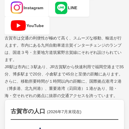
Instagram
LINE
YouTube
古賀市は交通の利便性が極めて高く、スムーズな移動、輸送が行
えます。市内にある九州自動車道古賀インターチェンジのランプ
は、国道３号・主要地方道筑紫野古賀線にそれぞれ設けられてい
ます。
JR駅は市内に３駅あり、JR古賀駅から快速利用で福岡空港まで35
分、博多駅まで20分、小倉駅まで45分と至便の距離にあります。
さらに、移動所要時間が１時間以内の距離に、国際拠点港湾２港
（博多港、北九州港）、重要港湾（苅田港）１港があり、陸・
海・空それぞれの拠点に抜群の交通アクセスを誇っています。
古賀市の人口
(2026年7月末現在)