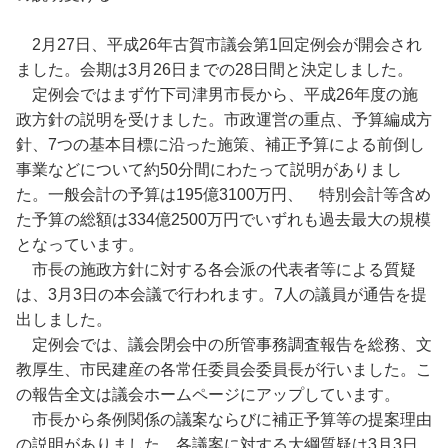
2月27日、平成26年古賀市議会第1回定例会が開会され
ました。会期は3月26日までの28日間と決定しました。
定例会ではまず竹下司津男市長から、平成26年度の施
政方針の説明を受けました。市政運営の重点、予算編成方
針、7つの基本目標に沿った施策、補正予算による前倒し
事業などについて約50分間にわたって説明がありまし
た。一般会計の予算は195億3100万円、 特別会計等含め
た予算の総額は334億2500万円でいずれも過去最大の規模
となっています。
市長の施政方針に対する各会派の代表者等による質疑
は、3月3日の本会議で行われます。7人の議員が通告を提
出しました。
定例会では、議会閉会中の所管事務調査報告を総務、文
教厚生、市民建産の各常任委員会委員長が行いました。こ
の報告全文は議会ホームページにアップしています。
市長から条例関係の議案ならびに補正予算等の提案理由
の説明がありました。各議案に対する大綱質疑は3月3日