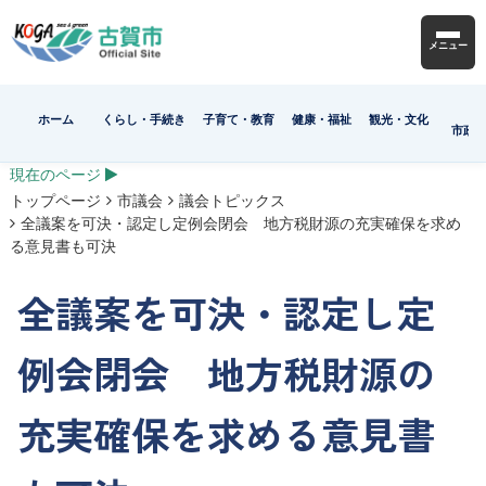
メニュー
ホーム
くらし・手続き
子育て・教育
健康・福祉
観光・文化
市政
現在のページ
トップページ
市議会
議会トピックス
全議案を可決・認定し定例会閉会 地方税財源の充実確保を求め
る意見書も可決
全議案を可決・認定し定
例会閉会 地方税財源の
充実確保を求める意見書