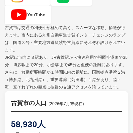
YouTube
古賀市は交通の利便性が極めて高く、スムーズな移動、輸送が行
えます。市内にある九州自動車道古賀インターチェンジのランプ
は、国道３号・主要地方道筑紫野古賀線にそれぞれ設けられてい
ます。
JR駅は市内に３駅あり、JR古賀駅から快速利用で福岡空港まで35
分、博多駅まで20分、小倉駅まで45分と至便の距離にあります。
さらに、移動所要時間が１時間以内の距離に、国際拠点港湾２港
（博多港、北九州港）、重要港湾（苅田港）１港があり、陸・
海・空それぞれの拠点に抜群の交通アクセスを誇っています。
古賀市の人口
(2026年7月末現在)
58,930人