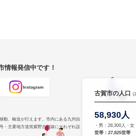
賀市情報発信中です！
Instagram
古賀市の人口
(
58,930人
移動、輸送が行えます。市内にある九州自
男：28,300人
女：
号・主要地方道筑紫野古賀線にそれぞれ設
世帯：27,825世帯