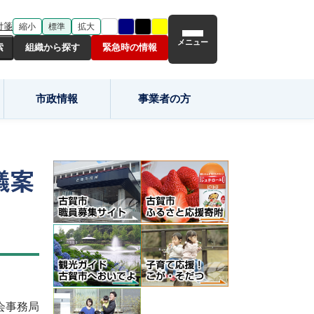
付箋
縮小
標準
拡大
メニュー
組織から探す
緊急時の情報
市政情報
事業者の方
議案
会事務局