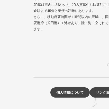
JR駅は市内に３駅あり、JR古賀駅から快速利用
倉駅まで45分と至便の距離にあります。
さらに、移動所要時間が１時間以内の距離に、国
要港湾（苅田港）１港があり、陸・海・空それぞ
ます。
個人情報について
リンク