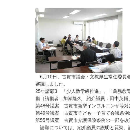
6月10日、古賀市議会・文教厚生常任委員会
審議しました。
25年請願3 「少人数学級推進」、「義務
願（請願者：加瀬隆久、紹介議員：田中英輔
第48号議案 古賀市新型インフルエンザ等
第49号議案 古賀市子ども・子育て会議条例
第55号議案 古賀市介護保険条例の一部を
請願については、紹介議員の説明と質疑、