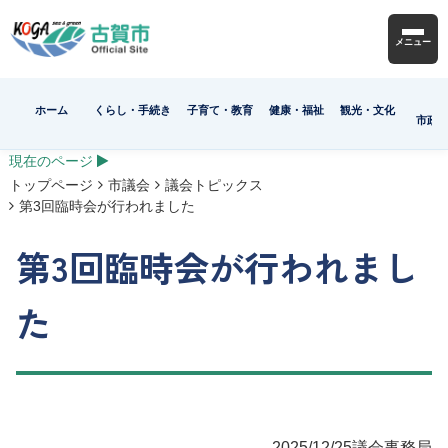
メニュー
ホーム
くらし・手続き
子育て・教育
健康・福祉
観光・文化
市政
現在のページ
トップページ
市議会
議会トピックス
第3回臨時会が行われました
第3回臨時会が行われまし
た
2025/12/25
議会事務局