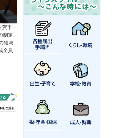
古賀市一
の制定
の給与
成全員