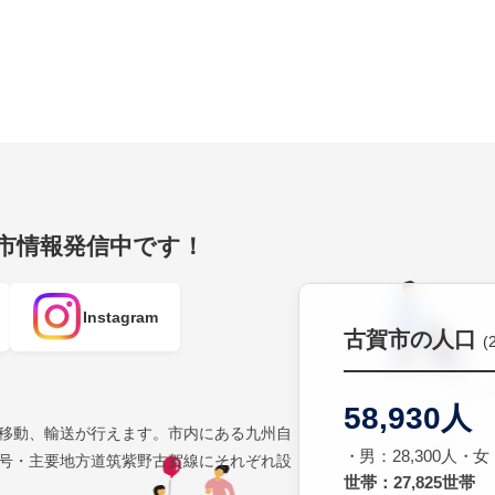
賀市情報発信中です！
Instagram
古賀市の人口
(
58,930人
移動、輸送が行えます。市内にある九州自
男：28,300人
女：
号・主要地方道筑紫野古賀線にそれぞれ設
世帯：27,825世帯