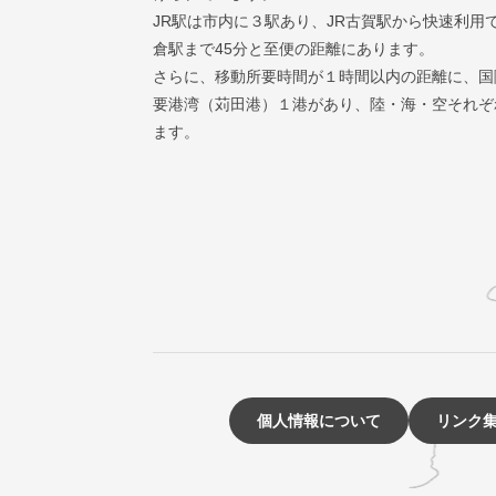
JR駅は市内に３駅あり、JR古賀駅から快速利用
倉駅まで45分と至便の距離にあります。
さらに、移動所要時間が１時間以内の距離に、国
要港湾（苅田港）１港があり、陸・海・空それぞ
ます。
個人情報について
リンク