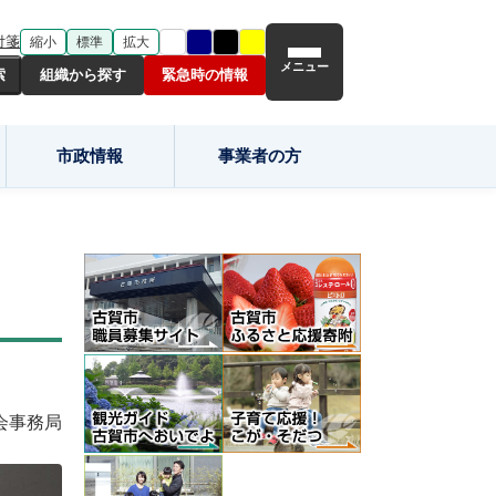
付箋
縮小
標準
拡大
メニュー
組織から探す
緊急時の情報
市政情報
事業者の方
会事務局