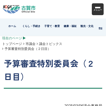
メニュー
ホーム
くらし・手続き
子育て・教育
健康・福祉
観光・文化
市政
現在のページ
トップページ
市議会
議会トピックス
予算審査特別委員会（２日目）
予算審査特別委員会（２
日目）
2025/03/06
議会事務局