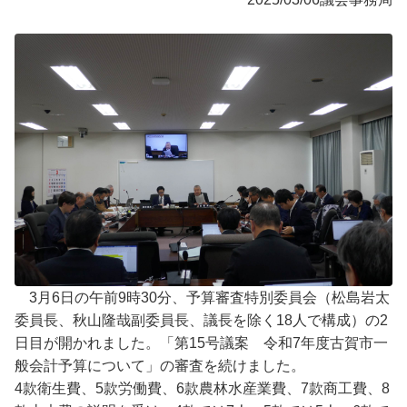
3月6日の午前9時30分、予算審査特別委員会（松島岩太
委員長、秋山隆哉副委員長、議長を除く18人で構成）の2
日目が開かれました。「第15号議案 令和7年度古賀市一
般会計予算について」の審査を続けました。
4款衛生費、5款労働費、6款農林水産業費、7款商工費、8