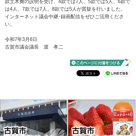
款土木費の説明を受け、4款では7人、5款では5人、6款で
は4人、7款では7人、8款では5人が質疑を行いました。
インターネット議会中継･録画配信をぜひご活用くださ
い。
令和7年3月6日
古賀市議会議長 渡 孝二