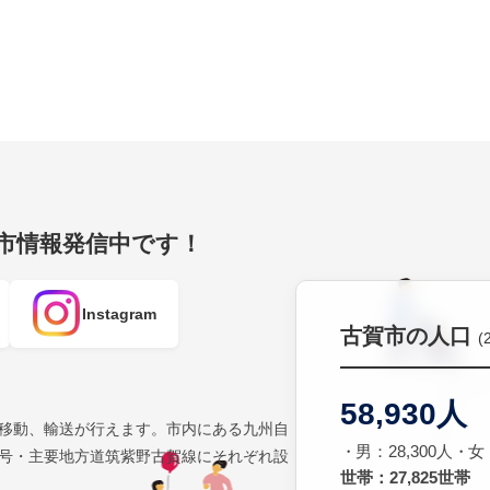
賀市情報発信中です！
Instagram
古賀市の人口
(
58,930人
移動、輸送が行えます。市内にある九州自
男：28,300人
女：
号・主要地方道筑紫野古賀線にそれぞれ設
世帯：27,825世帯