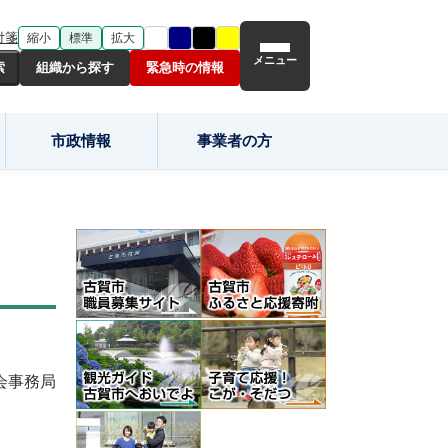
付箋
縮小
標準
拡大
メニュー
組織から探す
緊急時の情報
市政情報
事業者の方
会事務局