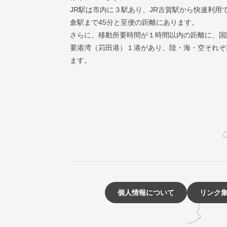
JR駅は市内に３駅あり、JR古賀駅から快速利用
倉駅まで45分と至便の距離にあります。
さらに、移動所要時間が１時間以内の距離に、国
要港湾（苅田港）１港があり、陸・海・空それぞ
ます。
個人情報について
リンク