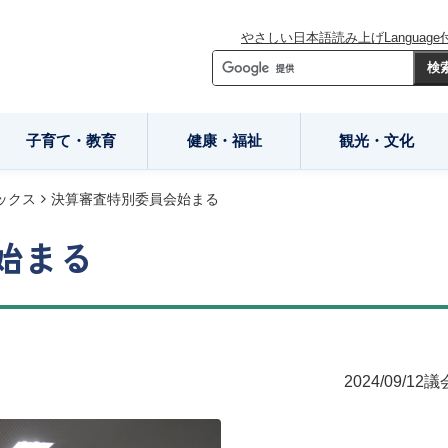
やさしい日本語
読み上げ
Language
子育て・教育
健康・福祉
観光・文化
ックス
決算審査特別委員会始まる
始まる
2024/09/12
議