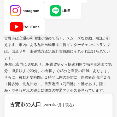
Instagram
LINE
YouTube
古賀市は交通の利便性が極めて高く、スムーズな移動、輸送が行
えます。市内にある九州自動車道古賀インターチェンジのランプ
は、国道３号・主要地方道筑紫野古賀線にそれぞれ設けられてい
ます。
JR駅は市内に３駅あり、JR古賀駅から快速利用で福岡空港まで35
分、博多駅まで20分、小倉駅まで45分と至便の距離にあります。
さらに、移動所要時間が１時間以内の距離に、国際拠点港湾２港
（博多港、北九州港）、重要港湾（苅田港）１港があり、陸・
海・空それぞれの拠点に抜群の交通アクセスを誇っています。
古賀市の人口
(2026年7月末現在)