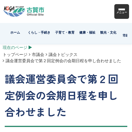
メニュー
ホーム
くらし・手続き
子育て・教育
健康・福祉
観光・文化
市政
現在のページ
トップページ
市議会
議会トピックス
議会運営委員会で第２回定例会の会期日程を申し合わせました
議会運営委員会で第２回
定例会の会期日程を申し
合わせました