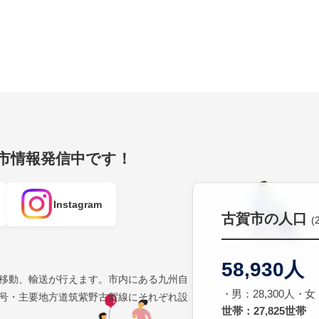
賀市情報発信中です！
Instagram
古賀市の人口
(
58,930人
移動、輸送が行えます。市内にある九州自
男：28,300人
女：
号・主要地方道筑紫野古賀線にそれぞれ設
世帯：27,825世帯