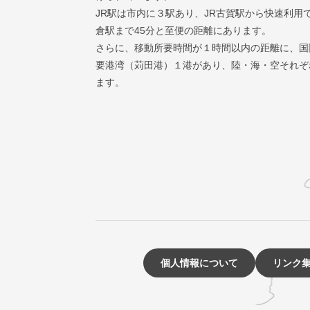
JR駅は市内に３駅あり、JR古賀駅から快速利用
倉駅まで45分と至便の距離にあります。
さらに、移動所要時間が１時間以内の距離に、国
要港湾（苅田港）１港があり、陸・海・空それぞ
ます。
個人情報について
リンク