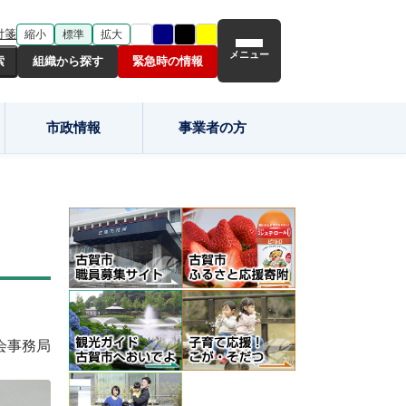
付箋
縮小
標準
拡大
メニュー
組織から探す
緊急時の情報
市政情報
事業者の方
会事務局