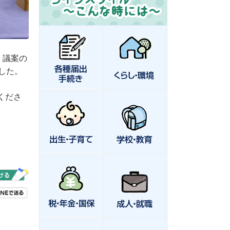
、議案の
した。
くださ